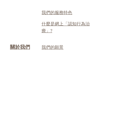
我們的服務特色
什麼是網上「認知行為治
療」?
關於我們
我們的願景
我們的使命
我們的團隊
我們的臨床心理學家
博客
網上「認知
關於網上「認知行為治
行為治療」
療」
網上認知行為治療的成