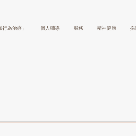
知行為治療」
個人輔導
服務
精神健康
捐