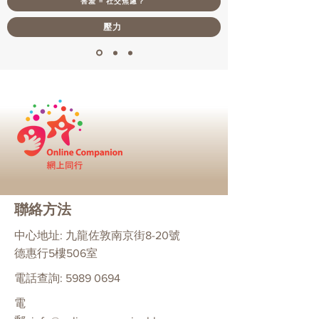
害羞 = 社交焦慮？
壓力
聯絡方法
中心地址: 九龍佐敦南京街8-20號
德惠行5樓506室
電話查詢:
5989 0694
電