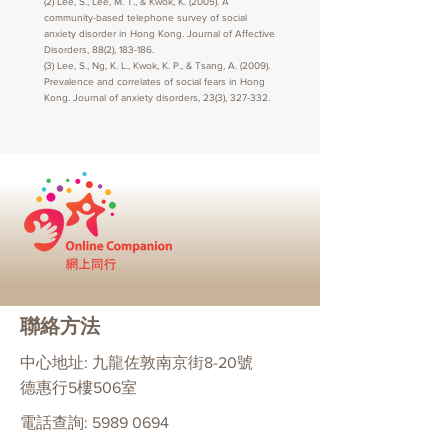
(2) Lee, S., Lee, M. T., & Kwok, K. (2005). A
community-based telephone survey of social
anxiety disorder in Hong Kong. Journal of Affective
Disorders, 88(2), 183-186.
(3) Lee, S., Ng, K. L., Kwok, K. P., & Tsang, A. (2009).
Prevalence and correlates of social fears in Hong
Kong. Journal of anxiety disorders, 23(3), 327-332.
聯絡方法
中心地址: 九龍佐敦南京街8-20號
德惠行5樓506室
電話查詢:
5989 0694