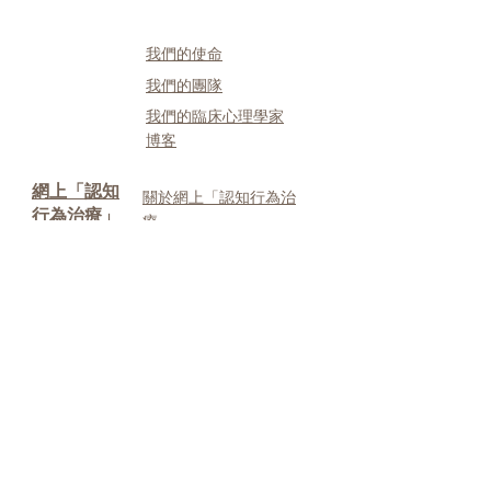
我們的使命
我們的團隊
我們的臨床心理學家
博客
網上「認知
關於網上「認知行為治
行為治療」
療」
網上認知行為治療的成
效
我們的網上CBT服務
​服務
勇破抑鬱谷計劃
服務使用者反饋及媒體
報導
服務內容
及
費用