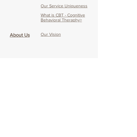
Our Service Uniqueness
What is CBT - Cognitive
Behavioral Theraphy>
Our Vision
About Us
Our Mission
Our Team
Therapist's Blog
Online CBT
About Online CBT
Effectiveness of O
nline
CBT
Our O
nline CBT
Service