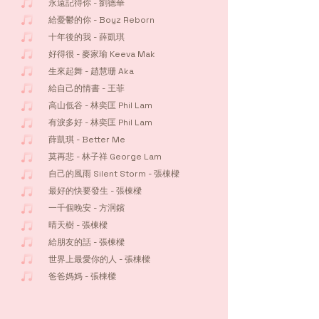
永遠記得你 - 劉德華
給憂鬱的你 - Boyz Reborn
十年後的我 - 薛凱琪
好得很 - 麥家瑜 Keeva Mak
生來起舞 - 趙慧珊 Aka
給自己的情書 - 王菲
高山低谷 - 林奕匡 Phil Lam
有淚多好 - 林奕匡 Phil Lam
薛凱琪 - Better Me
莫再悲 - 林子祥 George Lam
自己的風雨 Silent Storm - 張棟樑
最好的快要發生 - 張棟樑
一千個晚安 - 方泂鑌
晴天樹 - 張棟樑
給朋友的話 - 張棟樑
世界上最愛你的人 - 張棟樑
爸爸媽媽 - 張棟樑