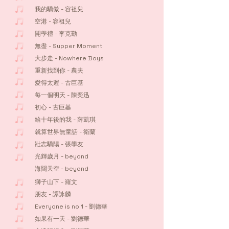
我的驕傲 - 容祖兒
空港 - 容祖兒
開學禮 - 李克勤
無盡 - Supper Moment
大步走 - Nowhere Boys
重新找到你 - 農夫
愛得太遲 - 古巨基
每一個明天 - 陳奕迅
初心 - 古巨基
給十年後的我 - 薛凱琪
就算世界無童話 - 衛蘭
壯志驕陽 - 張學友
光輝歲月 - beyond
海闊天空 - beyond
獅子山下 - 羅文
朋友 - 譚詠麟
Everyone is no 1 - 劉德華
如果有一天 - 劉德華